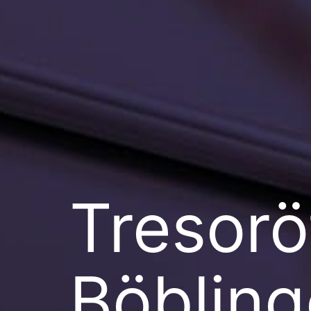
Tresorö
Böblin