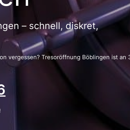
gen – schnell, diskret,
ion vergessen? Tresoröffnung Böblingen ist an
6
!